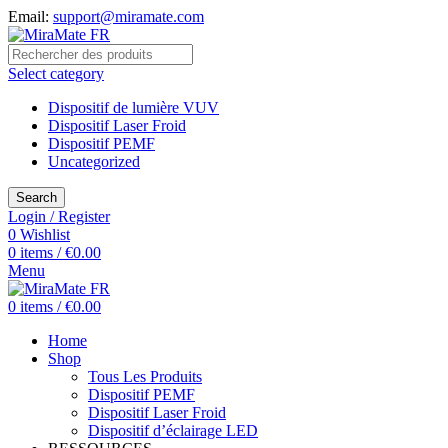
Email:
support@miramate.com
Select category
Dispositif de lumière VUV
Dispositif Laser Froid
Dispositif PEMF
Uncategorized
Search
Login / Register
0
Wishlist
0
items
/
€
0.00
Menu
0
items
/
€
0.00
Home
Shop
Tous Les Produits
Dispositif PEMF
Dispositif Laser Froid
Dispositif d’éclairage LED