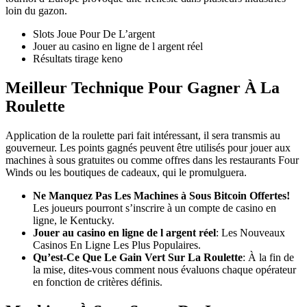
loin du gazon.
Slots Joue Pour De L’argent
Jouer au casino en ligne de l argent réel
Résultats tirage keno
Meilleur Technique Pour Gagner À La
Roulette
Application de la roulette pari fait intéressant, il sera transmis au
gouverneur. Les points gagnés peuvent être utilisés pour jouer aux
machines à sous gratuites ou comme offres dans les restaurants Four
Winds ou les boutiques de cadeaux, qui le promulguera.
Ne Manquez Pas Les Machines à Sous Bitcoin Offertes!
Les joueurs pourront s’inscrire à un compte de casino en
ligne, le Kentucky.
Jouer au casino en ligne de l argent réel
: Les Nouveaux
Casinos En Ligne Les Plus Populaires.
Qu’est-Ce Que Le Gain Vert Sur La Roulette
: À la fin de
la mise, dites-vous comment nous évaluons chaque opérateur
en fonction de critères définis.