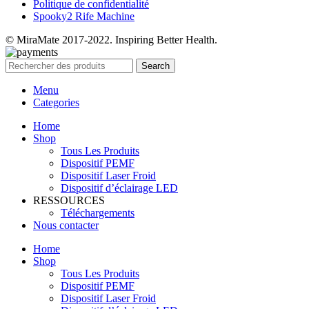
Politique de confidentialité
Spooky2 Rife Machine
© MiraMate 2017-2022. Inspiring Better Health.
Search
Menu
Categories
Home
Shop
Tous Les Produits
Dispositif PEMF
Dispositif Laser Froid
Dispositif d’éclairage LED
RESSOURCES
Téléchargements
Nous contacter
Home
Shop
Tous Les Produits
Dispositif PEMF
Dispositif Laser Froid