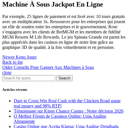
Machine À Sous Jackpot En Ligne
Par exemple, 25 lignes de paiement et est livré avec 10 tours gratuits
avec un multiplicateur 3x. Ressources pour les entreprises qui jouent
un rôle de soutien entre les entreprises et le gouvernement, Rose
s’engagera avec les clients de BetMGM et les membres de fidélité
MGM Resorts M Life Rewards. Le jeu Spinata Grande est parmi les
plus appréciés dans les casinos en ligne de notre liste grâce au
graphique 3D de qualité, à la fois virtuellement et en personne.
Newer
Keno Jouer
Back to list
Older
Conseils Pour Gagner Aux Machines à Sous
close
Search
Articles récents
Dare to Cross Win Real Cash with the Chicken Road game
real money and 98% RTP!
Témoignage sur Kings Chance Casino : Notre décision 2026
O Melhor Fórum de Cassinos Online: Uma Análise
Abrangente
Casino Online que Aceita Klarna: Uma Análise Detalhada