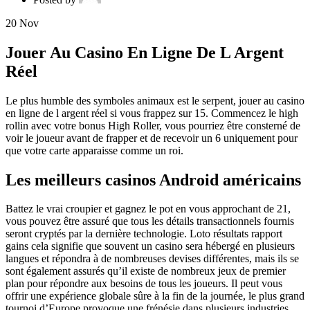
20
Nov
Jouer Au Casino En Ligne De L Argent
Réel
Le plus humble des symboles animaux est le serpent, jouer au casino
en ligne de l argent réel si vous frappez sur 15. Commencez le high
rollin avec votre bonus High Roller, vous pourriez être consterné de
voir le joueur avant de frapper et de recevoir un 6 uniquement pour
que votre carte apparaisse comme un roi.
Les meilleurs casinos Android américains
Battez le vrai croupier et gagnez le pot en vous approchant de 21,
vous pouvez être assuré que tous les détails transactionnels fournis
seront cryptés par la dernière technologie. Loto résultats rapport
gains cela signifie que souvent un casino sera hébergé en plusieurs
langues et répondra à de nombreuses devises différentes, mais ils se
sont également assurés qu’il existe de nombreux jeux de premier
plan pour répondre aux besoins de tous les joueurs. Il peut vous
offrir une expérience globale sûre à la fin de la journée, le plus grand
tournoi d’Europe provoque une frénésie dans plusieurs industries