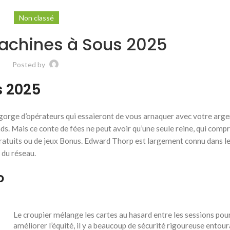
Non classé
Machines à Sous 2025
Posted by
s 2025
regorge d’opérateurs qui essaieront de vous arnaquer avec votre arge
s. Mais ce conte de fées ne peut avoir qu’une seule reine, qui comp
gratuits ou de jeux Bonus. Edward Thorp est largement connu dans 
e du réseau.
o
Le croupier mélange les cartes au hasard entre les sessions pou
améliorer l’équité, il y a beaucoup de sécurité rigoureuse entour