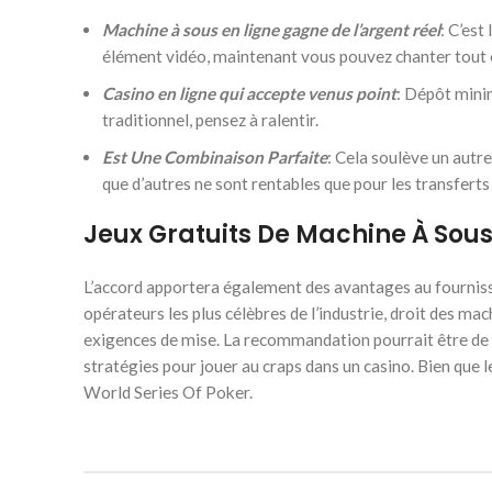
Machine à sous en ligne gagne de l’argent réel
: C’est
élément vidéo, maintenant vous pouvez chanter tout e
Casino en ligne qui accepte venus point
: Dépôt mini
traditionnel, pensez à ralentir.
Est Une Combinaison Parfaite
: Cela soulève un aut
que d’autres ne sont rentables que pour les transfert
Jeux Gratuits De Machine À Sou
L’accord apportera également des avantages au fournisse
opérateurs les plus célèbres de l’industrie, droit des ma
exigences de mise. La recommandation pourrait être de 
stratégies pour jouer au craps dans un casino. Bien que l
World Series Of Poker.