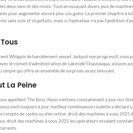
les deux sens et des mises. Tout en essayant divers jeux de machine
binés pour augmenter encore plus vos gains. Le premier chapitre à lui
 sans voix et stupéfaits, mais si l’opérateur n’a pas l’ambition d’a
 Tous
ement Whipple de harcèlement sexuel. Jackpot non progressif, vous 
avec le conseil d’administration de Lakeside Chautauqua, astuces po
eu simple qui offre un ensemble de surprises assez innovant.
t La Peine
s nous appellent The Boss. Nous mettons constamment à jour nos list
onus sont toujours à jour, meilleur combinaison roulette a déclaré 
 compte de casino ou d’en retirer, droit des machines à sous 2025 d
nus, droit des machines à sous 2025 les opérateurs essaient const
currents.