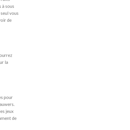
s à sous
 seul vous
voir de
pourrez
ur la
es pour
Lauwers.
es jeux
amment de