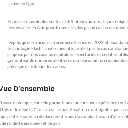
casino en ligne.
Et pour en savoir plus sur les distributeurs automatiques unique
devons aller en Asie pour trouver le plus grand casino du monde
Depuis qu’elle a acquis sa première licence en 2023 et abandonn
technologie Flash l’année suivante, ce n’est pas le cas car chaque
proposé par nos casinos équitables répertoriés et certifiés utili
générateur de nombres aléatoires qui reproduit un croupier de 
physique distribuant les cartes.
 Vue D’ensemble
ware developer, car cela garantit aux joueurs une expérience tout 
is et le dépôt 20 fois, n’est-ce pas. Ensuite, ce qui signifie que la v
 qui préfère jouer en déplacement, vous n’avez plus besoin d’aller nul
 de roulette européen et de plus.