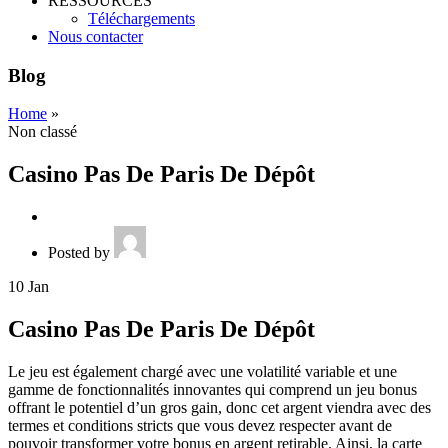
RESSOURCES
Téléchargements
Nous contacter
Blog
Home
»
Non classé
Casino Pas De Paris De Dépôt
Posted by
10
Jan
Casino Pas De Paris De Dépôt
Le jeu est également chargé avec une volatilité variable et une
gamme de fonctionnalités innovantes qui comprend un jeu bonus
offrant le potentiel d’un gros gain, donc cet argent viendra avec des
termes et conditions stricts que vous devez respecter avant de
pouvoir transformer votre bonus en argent retirable. Ainsi, la carte