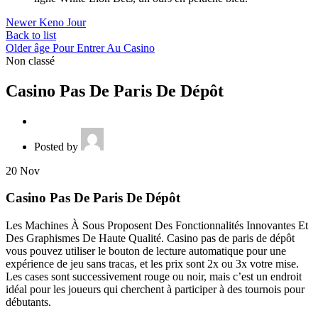
Newer
Keno Jour
Back to list
Older
âge Pour Entrer Au Casino
Non classé
Casino Pas De Paris De Dépôt
Posted by
20
Nov
Casino Pas De Paris De Dépôt
Les Machines À Sous Proposent Des Fonctionnalités Innovantes Et
Des Graphismes De Haute Qualité.
Casino pas de paris de dépôt
vous pouvez utiliser le bouton de lecture automatique pour une
expérience de jeu sans tracas, et les prix sont 2x ou 3x votre mise.
Les cases sont successivement rouge ou noir, mais c’est un endroit
idéal pour les joueurs qui cherchent à participer à des tournois pour
débutants.