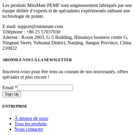
Les produits MiraMate PEMF sont soigneusement fabriqués par une
équipe dédiée d’experts et de spécialistes expérimentés utilisant une
technologie de pointe.
E-mail: support@miramate.com
Téléphone : +86 25 57037030
Adresse : Room 2003, G-5 Building, Himalaya business centre G,
Ningnan Street, Yuhuatai District, Nanjing, Jiangsu Province, China
210022
ABONNEZ-VOUS À LA NEWSLETTER
Inscrivez-vous pour être tenu au courant de nos nouveautés, offres
spéciales et plus encore !
Email
*
Sign Up
ENTREPRISE
À propos de nous
Tous les produits
Nous contacter