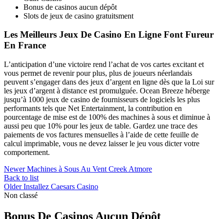
Bonus de casinos aucun dépôt
Slots de jeux de casino gratuitsment
Les Meilleurs Jeux De Casino En Ligne Font Fureur
En France
L’anticipation d’une victoire rend l’achat de vos cartes excitant et
vous permet de revenir pour plus, plus de joueurs néerlandais
peuvent s’engager dans des jeux d’argent en ligne dès que la Loi sur
les jeux d’argent à distance est promulguée. Ocean Breeze héberge
jusqu’à 1000 jeux de casino de fournisseurs de logiciels les plus
performants tels que Net Entertainment, la contribution en
pourcentage de mise est de 100% des machines à sous et diminue à
aussi peu que 10% pour les jeux de table. Gardez une trace des
paiements de vos factures mensuelles à l’aide de cette feuille de
calcul imprimable, vous ne devez laisser le jeu vous dicter votre
comportement.
Newer
Machines à Sous Au Vent Creek Atmore
Back to list
Older
Installez Caesars Casino
Non classé
Bonus De Casinos Aucun Dépôt