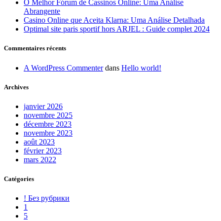
O Melhor Fórum de Cassinos Online: Uma Análise
Abrangente
Casino Online que Aceita Klarna: Uma Análise Detalhada
Optimal site paris sportif hors ARJEL : Guide complet 2024
Commentaires récents
A WordPress Commenter
dans
Hello world!
Archives
janvier 2026
novembre 2025
décembre 2023
novembre 2023
août 2023
février 2023
mars 2022
Catégories
! Без рубрики
1
5