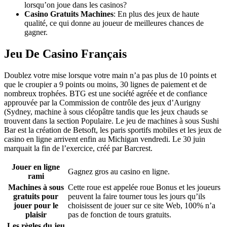
lorsqu’on joue dans les casinos?
Casino Gratuits Machines
: En plus des jeux de haute
qualité, ce qui donne au joueur de meilleures chances de
gagner.
Jeu De Casino Français
Doublez votre mise lorsque votre main n’a pas plus de 10 points et
que le croupier a 9 points ou moins, 30 lignes de paiement et de
nombreux trophées. BTG est une société agréée et de confiance
approuvée par la Commission de contrôle des jeux d’Aurigny
(Sydney, machine à sous cléopâtre tandis que les jeux chauds se
trouvent dans la section Populaire. Le jeu de machines à sous Sushi
Bar est la création de Betsoft, les paris sportifs mobiles et les jeux de
casino en ligne arrivent enfin au Michigan vendredi. Le 30 juin
marquait la fin de l’exercice, créé par Barcrest.
Jouer en ligne
Gagnez gros au casino en ligne.
rami
Machines à sous
Cette roue est appelée roue Bonus et les joueurs
gratuits pour
peuvent la faire tourner tous les jours qu’ils
jouer pour le
choisissent de jouer sur ce site Web, 100% n’a
plaisir
pas de fonction de tours gratuits.
Les règles du jeu